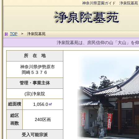
神奈川県霊園ガイド 浄泉院墓苑
TOP
> 浄泉院墓苑
浄泉院墓苑は、庶民信仰の山「大山」を
所 在 地
神奈川県伊勢原市
岡崎５３７６
管理・事業主体
(宗)浄泉院
総面積
1,056.0
総区
240区画
画数
受入可能宗派