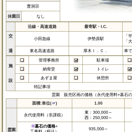
曹洞宗
休園日
なし
沿線・高速道路
最寄駅・I.C.
交
「平
小田急線
伊勢原駅
「大
通
東名高速道路
厚木Ｉ．Ｃ．
車で
管理事務所
駐車場
施
納骨堂
トイレ
あずま屋
休憩所
設
特記事項
霊園 販売区画の価格（永代使用料+墓石の
面積:単位(
)
1.00
東：300,000～
永代使用料（非課税）
西：250,000～
墓石の価格
+
935,000～
霊園
工事料（税込）