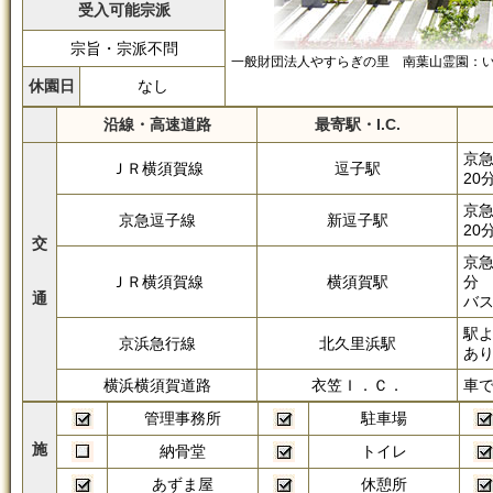
受入可能宗派
宗旨・宗派不問
一般財団法人やすらぎの里 南葉山霊園：
休園日
なし
沿線・高速道路
最寄駅・I.C.
京
ＪＲ横須賀線
逗子駅
20
京
京急逗子線
新逗子駅
20
交
京急
ＪＲ横須賀線
横須賀駅
分
通
バス
駅
京浜急行線
北久里浜駅
あ
横浜横須賀道路
衣笠Ｉ．Ｃ．
車で
管理事務所
駐車場
施
納骨堂
トイレ
あずま屋
休憩所