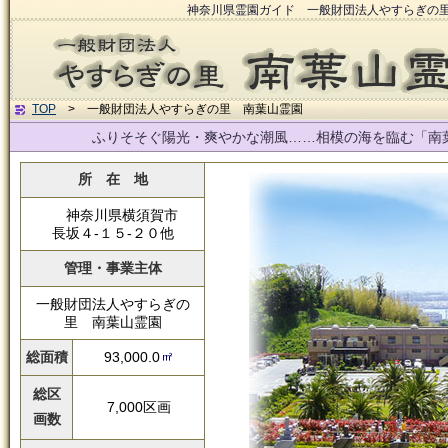
神奈川県霊園ガイド 一般財団法人やすらぎの
TOP
> 一般財団法人やすらぎの里 南葉山霊園
ふりそそぐ陽光・爽やかな潮風……相模の海を臨む「南
所 在 地
神奈川県横須賀市
長坂４-１５-２０他
管理・事業主体
一般財団法人やすらぎの
里 南葉山霊園
総面積
93,000.0
総区
7,000区画
画数