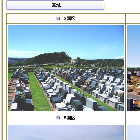
墓域
2園区
5園区