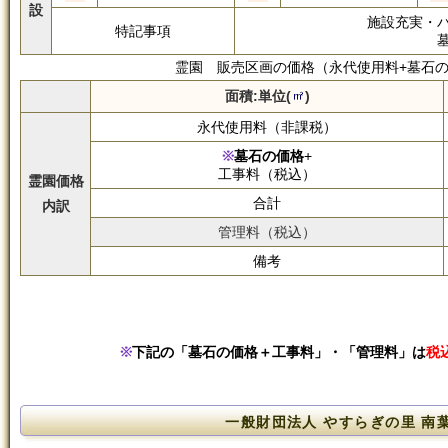
設
施設充実・
特記事項
霊園 販売区画の価格（永代使用料+墓石の
面積:単位(
)
永代使用料（非課税）
墓石の価格
+
工事料（税込）
霊園価格
合計
内訳
管理料（税込）
備考
下記の「墓石の価格＋工事料」・「管理料」は
税
一般財団法人 やすらぎの里 南葉