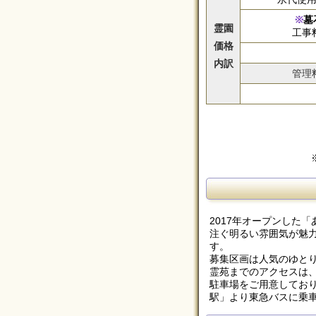
墓
霊園
工事
価格
内訳
管理
2017年オープンした
注ぐ明るい雰囲気が魅
す。
募集区画は人気のゆと
霊苑までのアクセスは
駐車場をご用意してお
駅」より東急バスに乗