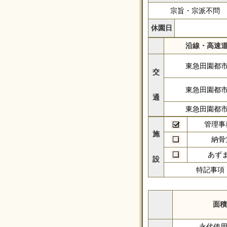
宗旨・宗派不問
休園日
沿線・高速
東急田園都
交
東急田園都
通
東急田園都
管理事
施
納骨
あず
設
特記事項
面積
永代使