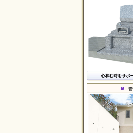
心和む時をサポ
管