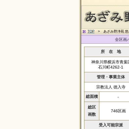
TOP
> あざみ野浄苑 悠
全区画
所 在 地
神奈川県横浜市青葉
石川町4262-1
管理・事業主体
宗教法人 徳入寺
総面積
-
総区
746区画
画数
受入可能宗派