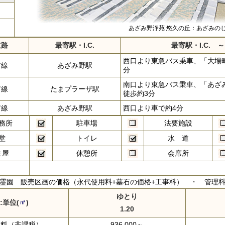
あざみ野浄苑 悠久の丘：あざみの
道路
最寄駅・I.C.
最寄駅・I.C. 
西口より東急バス乗車、「大場
市線
あざみ野駅
分
南口より東急バス乗車、「あざ
市線
たまプラーザ駅
徒歩約3分
市線
あざみ野駅
西口より車で約4分
務所
駐車場
法要施設
堂
トイレ
水 道
ま屋
休憩所
会席所
霊園 販売区画の価格（永代使用料+墓石の価格+工事料） ・ 管理
ゆとり
:単位(
)
1.20
用料（非課税）
936,000～