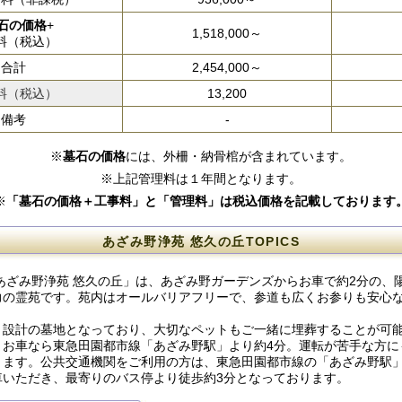
石の価格
+
1,518,000～
料（税込）
合計
2,454,000～
料（税込）
13,200
備考
-
※
墓石の価格
には、外柵・納骨棺が含まれています。
※上記管理料は１年間となります。
※
「墓石の価格＋工事料」と「管理料」は税込価格を記載しております
あざみ野浄苑 悠久の丘TOPICS
「あざみ野浄苑 悠久の丘」は、あざみ野ガーデンズからお車で約2分の、
力の霊苑です。苑内はオールバリアフリーで、参道も広くお参りも安心
り設計の墓地となっており、大切なペットもご一緒に埋葬することが可
、お車なら東急田園都市線「あざみ野駅」より約4分。運転が苦手な方に
ります。公共交通機関をご利用の方は、東急田園都市線の「あざみ野駅
車いただき、最寄りのバス停より徒歩約3分となっております。