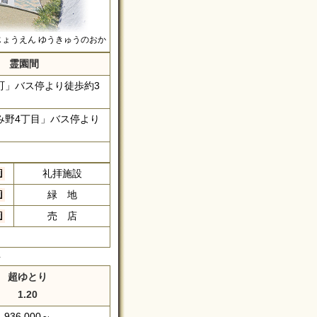
じょうえん ゆうきゅうのおか
～ 霊園間
町」バス停より徒歩約3
み野4丁目」バス停より
礼拝施設
緑 地
売 店
料
超ゆとり
1.20
936,000～