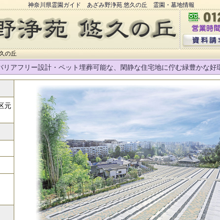
神奈川県霊園ガイド あざみ野浄苑 悠久の丘 霊園・墓地情報
久の丘
バリアフリー設計・ペット埋葬可能な、閑静な住宅地に佇む緑豊かな好
区元